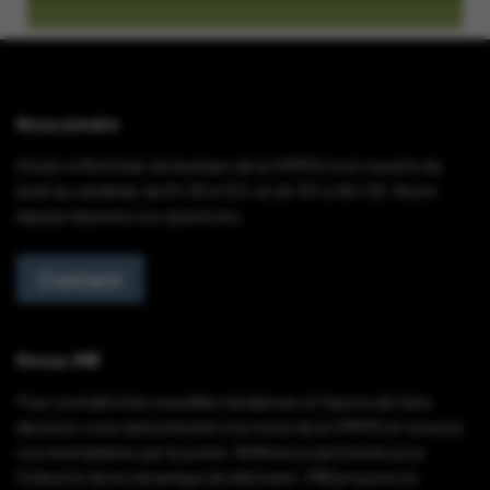
Nous joindre
Situés à Montréal, les bureaux de la CMMTQ sont ouverts du
lundi au vendredi, de 8 h 30 à 12 h, et de 13 h à 16 h 30. Notre
équipe répond à vos questions.
Contact
Revue
IMB
Pour connaître les nouvelles tendances et façons de faire,
abonnez-vous gratuitement à la revue de la CMMTQ
et recevez
vos exemplaires par la poste
. Référence pertinente pour
l’industrie de la mécanique du bâtiment,
IMB
propose un