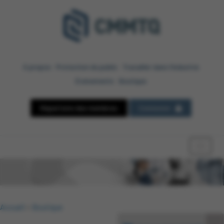
À propos
Protection du public
Travailler dans l’industrie
Événements
Boutique
Répertoire des membres
Connexion
Accueil
»
Boutique