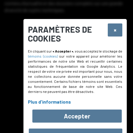
contenu d’actualité et des dossiers complets sur une grande
diversité de sujets techniques.
S’abonner
PARAMÈTRES DE
×
COOKIES
En cliquant sur
« Accepter »
, vous acceptez le stockage de
témoins (cookies)
sur votre appareil pour améliorer les
performances de notre site Web et recueillir certaines
statistiques de fréquentation via Google Analytics. Le
respect de votre vie privée est important pour nous, nous
ne collectons aucune donnée personnelle sans votre
consentement. Certains fichiers témoins sont essentiels
au fonctionnement de base de notre site Web. Ces
derniers ne peuvent pas être désactivés.
Plus d'informations
Accepter