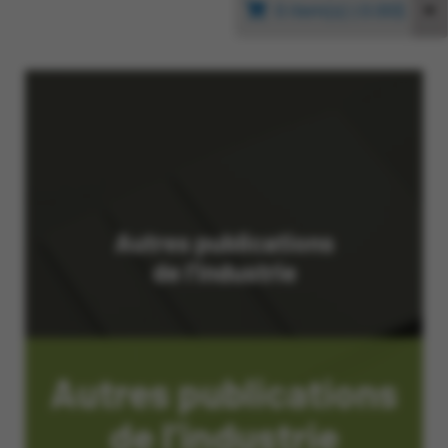
0 item(s)
|
0.00$
Autres publications
de l’industrie