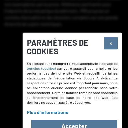
vos exemplaires par la poste
. Référence pertinente pour
l’industrie de la mécanique du bâtiment,
IMB
propose un
contenu d’actualité et des dossiers complets sur une grande
diversité de sujets techniques.
S’abonner
PARAMÈTRES DE
×
COOKIES
En cliquant sur
« Accepter »
, vous acceptez le stockage de
témoins (cookies)
sur votre appareil pour améliorer les
performances de notre site Web et recueillir certaines
statistiques de fréquentation via Google Analytics. Le
respect de votre vie privée est important pour nous, nous
ne collectons aucune donnée personnelle sans votre
consentement. Certains fichiers témoins sont essentiels
au fonctionnement de base de notre site Web. Ces
derniers ne peuvent pas être désactivés.
Plus d'informations
Accepter